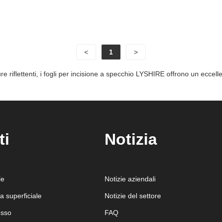
<
1
>
ure riflettenti, i fogli per incisione a specchio LYSHIRE offrono un eccell
ti
Notizia
le
Notizie aziendali
ra superficiale
Notizie del settore
esso
FAQ