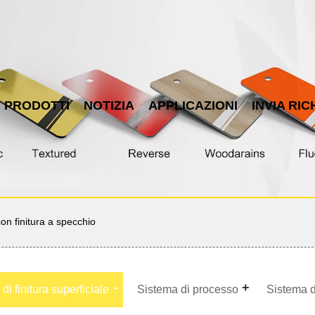
PRODOTTI
NOTIZIA
APPLICAZIONI
INVIA RIC
on finitura a specchio
di finitura superficiale
Sistema di processo
Sistema d