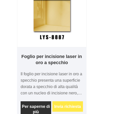
Foglio per incisione laser in
oro a specchio
Il foglio per incisione laser in oro a
specchio presenta una superficie
dorata a specchio di alta qualità
con un nucleo di incisione nero,
che offre un contrasto di incisione
eccezionale e un lussuoso aspetto
Per saperne di
Invia richiesta
più
metallico. È ampiamente utilizzato