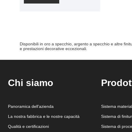
per targhette industriali, targhette
per porte, insegne di branding,
etichette per apparecchiature e
altre applicazioni di identificazione
di fascia alta. Adatto per incisione
laser e incisione rotativa con
Disponibili in oro a specchio, argento a specchio e altre finit
e prestazioni decorative eccezionali.
qualità costante e durata
eccellente.
Chi siamo
Prodot
Panoramica dell'azienda
Sistema materia
La nostra fabbrica e le nostre capacità
Sistema di finitu
Qualità e certificazioni
Sistema di proc