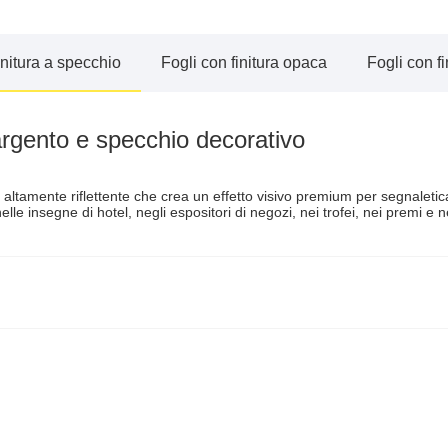
initura a specchio
Fogli con finitura opaca
Fogli con fi
argento e specchio decorativo
o altamente riflettente che crea un effetto visivo premium per segnaletica
lle insegne di hotel, negli espositori di negozi, nei trofei, nei premi e n